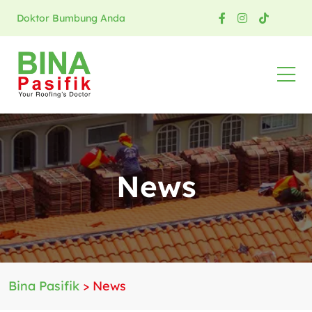
Doktor Bumbung Anda
News
Bina Pasifik
>
News